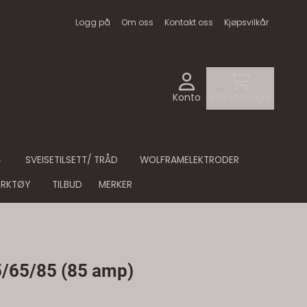
Logg på
Om oss
Kontakt oss
Kjøpsvilkår
Konto
Handlevogn
SVEISETILSETT/ TRÅD
WOLFRAMELEKTRODER
ERKTØY
TILBUD
MERKER
5/65/85 (85 amp)