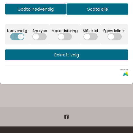
Godta nødvendig
Godta alle
Nødvendig
Analyse
Markedsføring
Målrettet
Egendefinert
Bekreft valg
Drevet av