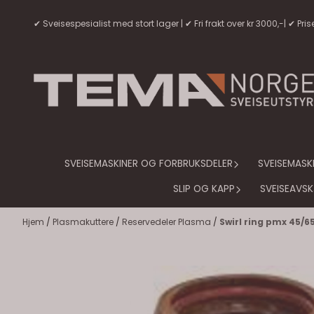
Hopp til innhold
✔ Sveisespesialist med stort lager | ✔ Fri frakt over kr 3000,-| ✔ Pri
SVEISEMASKINER OG FORBRUKSDELER
SVEISEMASK
SLIP OG KAPP
SVEISEAVS
Hjem
/
Plasmakuttere
/
Reservedeler Plasma
/
Swirl ring pmx 45/6