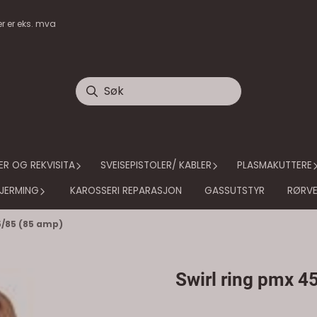
ser er eks. mva
ER OG REKVISITA
SVEISEPISTOLER/ KABLER
PLASMAKUTTERE
KJERMING
KAROSSERI REPARASJON
GASSUTSTYR
RØRV
5/85 (85 amp)
Swirl ring pmx 4