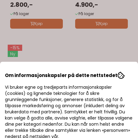
2.800,-
Vannkjølt
4.900,-
På lager
På lager
Kjøp
Kjøp
-15%
Ny
Om informasjonskapsler på dette nettstedet
Vi bruker egne og tredjeparts informasjonskapsler
(cookies) og lignende teknologier for å sikre
grunnleggende funksjoner, generere statistikk, og for å
tilpasse markedsføring og annonser (inkludert deling av
brukerdata med partnere). Samtykket er helt frivillig. Du
kan velge å godta alle, avvise valgfrie, eller tilpasse valgene
dine per kategori nedenfor. Du kan når som helst endre
eller trekke tilbake dine samtykker via lenken «personvern»
nederst på nettsiden vår.