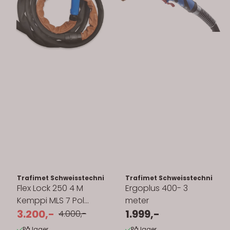
Trafimet Schweisstechnik GmbH
Trafimet Schweisstechnik G
Flex Lock 250 4 M
Ergoplus 400- 3
Kemppi MLS 7 Pol
meter
Vannkjølt
3.200,-
1.999,-
4.000,-
På lager
På lager