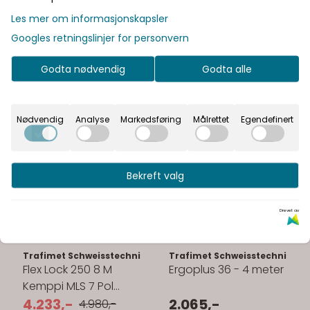
Les mer om informasjonskapsler
Googles retningslinjer for personvern
Godta nødvendig
Godta alle
Nødvendig
Analyse
Markedsføring
Målrettet
Egendefinert
Bekreft valg
Drevet av
Trafimet Schweisstechnik GmbH
Trafimet Schweisstechnik G
Flex Lock 250 8 M
Ergoplus 36 - 4 meter
Kemppi MLS 7 Pol
Vannkjølt
4.233,-
2.065,-
4.980,-