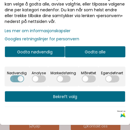
kan velge å godta alle, avvise valgfrie, eller tilpasse valgene
dine per kategori nedenfor. Du kan når som helst endre
eller trekke tilbake dine samtykker via lenken «personvern»
nederst på nettsiden vår.
Les mer om informasjonskapsler
Googles retningslinjer for personvern
Godta nødvendig
Godta alle
Nødvendig
Analyse
Markedsføring
Målrettet
Egendefinert
Hypertherm
Hypertherm
2 x Electrode/ Nozzle
Hypertherm
Bekreft valg
PMX 30 XP
Powermax 30 XP
410,-
23.400,-
Drevet av
På lager
På lager
Kjøp
Kontakt oss