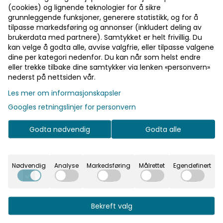
(cookies) og lignende teknologier for å sikre
grunnleggende funksjoner, generere statistikk, og for å
Retaining cap PMX 30 XP
tilpasse markedsføring og annonser (inkludert deling av
brukerdata med partnere). Samtykket er helt frivillig. Du
kan velge å godta alle, avvise valgfrie, eller tilpasse valgene
367,-
dine per kategori nedenfor. Du kan når som helst endre
eller trekke tilbake dine samtykker via lenken «personvern»
nederst på nettsiden vår.
-
+
Les mer om informasjonskapsler
Googles retningslinjer for personvern
Legg i handlekurv
Godta nødvendig
Godta alle
På lager
: 2
Nødvendig
Analyse
Markedsføring
Målrettet
Egendefinert
Informasjon
Bekreft valg