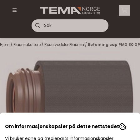
Hopp til innhold
Hjem
/
Plasmakuttere
/
Reservedeler Plasma
/
Retaining cap PMX 30 XP
Om informasjonskapsler på dette nettstedet
Vi bruker egne og tredjeparts informasjonskapsler